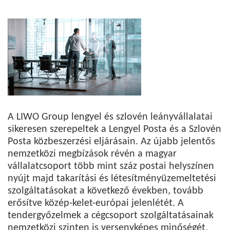
A LIWO Group lengyel és szlovén leányvállalatai
sikeresen szerepeltek a Lengyel Posta és a Szlovén
Posta közbeszerzési eljárásain. Az újabb jelentős
nemzetközi megbízások révén a magyar
vállalatcsoport több mint száz postai helyszínen
nyújt majd takarítási és létesítményüzemeltetési
szolgáltatásokat a következő években, tovább
erősítve közép-kelet-európai jelenlétét. A
tendergyőzelmek a cégcsoport szolgáltatásainak
nemzetközi szinten is versenyképes minőségét,