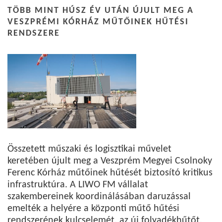
TÖBB MINT HÚSZ ÉV UTÁN ÚJULT MEG A
VESZPRÉMI KÓRHÁZ MŰTŐINEK HŰTÉSI
RENDSZERE
Összetett műszaki és logisztikai művelet
keretében újult meg a Veszprém Megyei Csolnoky
Ferenc Kórház műtőinek hűtését biztosító kritikus
infrastruktúra. A LIWO FM vállalat
szakembereinek koordinálásában daruzással
emelték a helyére a központi műtő hűtési
rendszerének kulcselemét, az új folyadékhűtőt,