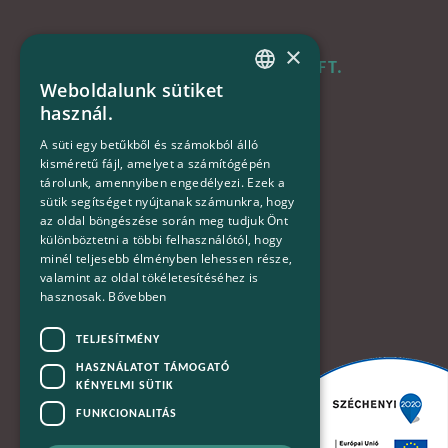
×
B+N MAGYARORSZÁG KFT.
Weboldalunk sütiket
HUNGARIAN
használ.
Iroda:
ENGLISH
1133 Budapest,
A süti egy betűkből és számokból álló
Váci út 116-118.
kisméretű fájl, amelyet a számítógépén
tárolunk, amennyiben engedélyezi. Ezek a
TOWER 1,
sütik segítséget nyújtanak számunkra, hogy
15. emelet
az oldal böngészése során meg tudjuk Önt
különböztetni a többi felhasználótól, hogy
Telefon:
minél teljesebb élményben lehessen része,
valamint az oldal tökéletesítéséhez is
+36-30-670-8752
hasznosak.
Bővebben
E-Mail:
TELJESÍTMÉNY
kapcsolat@bplusn.hu
HASZNÁLATOT TÁMOGATÓ
KÉNYELMI SÜTIK
FUNKCIONALITÁS