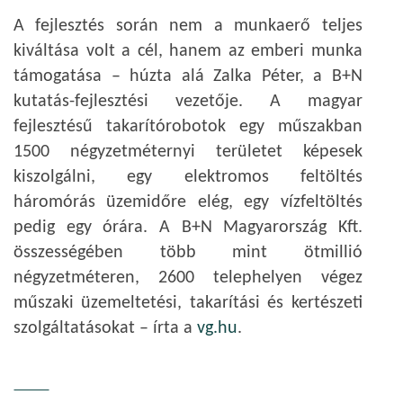
A fejlesztés során nem a munkaerő teljes
kiváltása volt a cél, hanem az emberi munka
támogatása – húzta alá Zalka Péter, a B+N
kutatás-fejlesztési vezetője. A magyar
fejlesztésű takarítórobotok egy műszakban
1500 négyzetméternyi területet képesek
kiszolgálni, egy elektromos feltöltés
háromórás üzemidőre elég, egy vízfeltöltés
pedig egy órára. A B+N Magyarország Kft.
összességében több mint ötmillió
négyzetméteren, 2600 telephelyen végez
műszaki üzemeltetési, takarítási és kertészeti
szolgáltatásokat – írta a
vg.hu
.