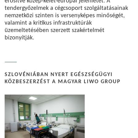
erősítve közép-kelet-európai jelenlétét. A
tendergyőzelmek a cégcsoport szolgáltatásainak
nemzetközi szinten is versenyképes minőségét,
valamint a kritikus infrastruktúrák
üzemeltetésében szerzett szakértelmét
bizonyítják.
SZLOVÉNIÁBAN NYERT EGÉSZSÉGÜGYI
KÖZBESZERZÉST A MAGYAR LIWO GROUP