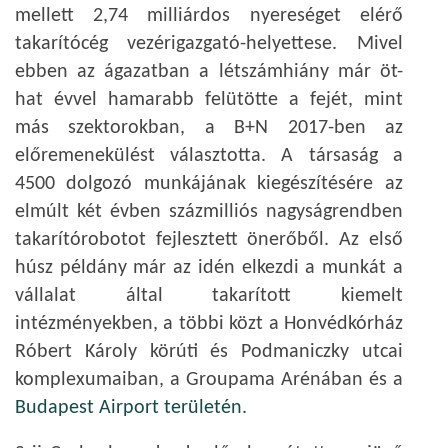
mellett 2,74 milliárdos nyereséget elérő
takarítócég vezérigazgató-helyettese. Mivel
ebben az ágazatban a létszámhiány már öt-
hat évvel hamarabb felütötte a fejét, mint
más szektorokban, a B+N 2017-ben az
előremenekülést választotta. A társaság a
4500 dolgozó munkájának kiegészítésére az
elmúlt két évben százmilliós nagyságrendben
takarítórobotot fejlesztett önerőből. Az első
húsz példány már az idén elkezdi a munkát a
vállalat által takarított kiemelt
intézményekben, a többi közt a Honvédkórház
Róbert Károly körúti és Podmaniczky utcai
komplexumaiban, a Groupama Arénában és a
Budapest Airport területén.