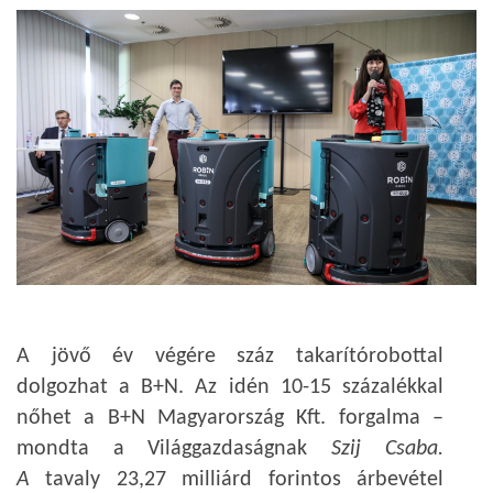
A jövő év végére száz takarítórobottal
dolgozhat a B+N. Az idén 10-15 százalékkal
nőhet a B+N Magyarország Kft. forgalma –
mondta a Világgazdaságnak
Szij Csaba.
A
tavaly 23,27 milliárd forintos árbevétel