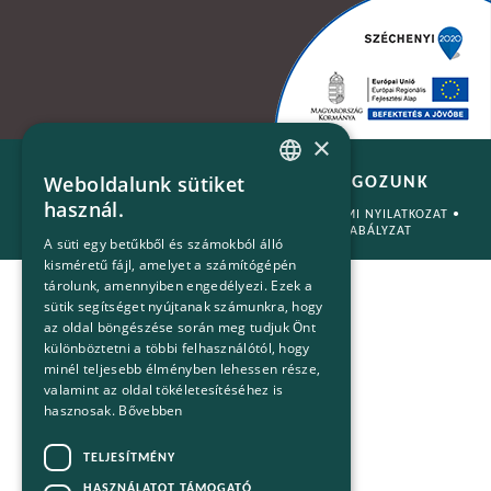
×
Weboldalunk sütiket
B+N - ÉLHETŐBB VILÁGÉRT DOLGOZUNK
HUNGARIAN
használ.
© 2026 MINDEN JOG FENNTARTVA. •
ADATVÉDELMI NYILATKOZAT
•
ENGLISH
OLDALTÉRKÉP
•
IMPRESSZUM
•
COOKIE SZABÁLYZAT
A süti egy betűkből és számokból álló
kisméretű fájl, amelyet a számítógépén
tárolunk, amennyiben engedélyezi. Ezek a
sütik segítséget nyújtanak számunkra, hogy
az oldal böngészése során meg tudjuk Önt
különböztetni a többi felhasználótól, hogy
minél teljesebb élményben lehessen része,
valamint az oldal tökéletesítéséhez is
hasznosak.
Bővebben
TELJESÍTMÉNY
HASZNÁLATOT TÁMOGATÓ