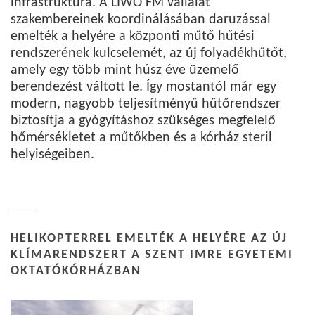
infrastruktúra. A LIWO FM vállalat
szakembereinek koordinálásában daruzással
emelték a helyére a központi műtő hűtési
rendszerének kulcselemét, az új folyadékhűtőt,
amely egy több mint húsz éve üzemelő
berendezést váltott le. Így mostantól már egy
modern, nagyobb teljesítményű hűtőrendszer
biztosítja a gyógyításhoz szükséges megfelelő
hőmérsékletet a műtőkben és a kórház steril
helyiségeiben.
HELIKOPTERREL EMELTÉK A HELYÉRE AZ ÚJ
KLÍMARENDSZERT A SZENT IMRE EGYETEMI
OKTATÓKÓRHÁZBAN