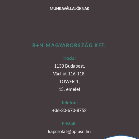
MUNKAVÁLLALÓKNAK
B+N MAGYARORSZÁG KFT.
Iroda:
1133 Budapest,
Váci út 116-118.
TOWER 1,
15. emelet
Telefon:
+36-30-670-8752
E-Mail:
kapcsolat@bplusn.hu