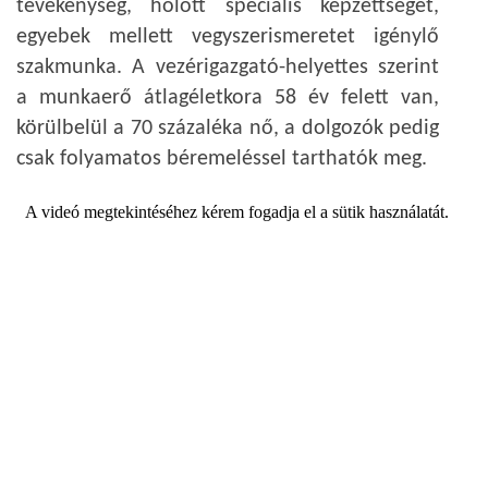
tevékenység, holott speciális képzettséget,
egyebek mellett vegyszerismeretet igénylő
szakmunka. A vezérigazgató-helyettes szerint
a munkaerő átlagéletkora 58 év felett van,
körülbelül a 70 százaléka nő, a dolgozók pedig
csak folyamatos béremeléssel tarthatók meg.