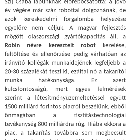
Szij Csaba lapunknak előrebocsátotta: a jövő
év végére már száz robottal dolgoznának, de
azok kereskedelmi forgalomba helyezése
egyelőre nem céljuk. A magyar fejlesztés
mögött olaszországi gyártókapacitás áll, a
Robin névre keresztelt robot
kezelése,
feltöltése és ellenőrzése pedig várhatóan az
irányító kollégák munkaidejének legfeljebb a
20-30 százalékát teszi ki, ezáltal nő a takarítói
munka hatékonysága. Ez azért
kulcsfontosságú, mert egyes felmérések
szerint a létesítményüzemeltetéssel együtt
1500 milliárd forintos piacról beszélünk, ebből
önmagában a tisztítástechnológiai
tevékenység 800 milliárdra rúg. Hiába ekkora a
piac, a takarítás továbbra sem megbecsült