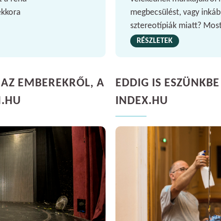
ekkora
megbecsülést, vagy inkáb
sztereotípiák miatt? Mos
RÉSZLETEK
AZ EMBEREKRŐL, A
EDDIG IS ESZÜNKBE
N.HU
INDEX.HU