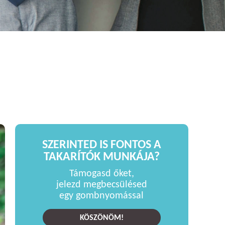
SZERINTED IS FONTOS A
TAKARÍTÓK MUNKÁJA?
Támogasd őket,
jelezd megbecsülésed
egy gombnyomással
KÖSZÖNÖM!