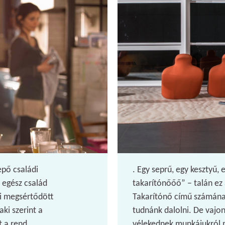
epő családi
. Egy seprű, egy kesztyű, 
 egész család
takarítónőőő” – talán ez
ki megsértődött
Takarítónő című számána
aki szerint a
tudnánk dalolni. De vajon
t a rend
vélekednek munkájukról m