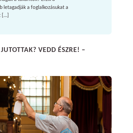
b letagadják a foglalkozásukat a
t […]
 JUTOTTAK? VEDD ÉSZRE! –