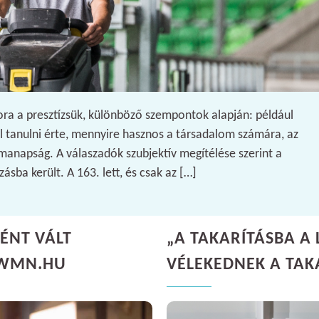
ora a presztízsük, különböző szempontok alapján: például
l tanulni érte, mennyire hasznos a társadalom számára, az
manapság. A válaszadók szubjektív megítélése szerint a
ásba került. A 163. lett, és csak az […]
ÉNT VÁLT
„A TAKARÍTÁSBA A 
 WMN.HU
VÉLEKEDNEK A TAK