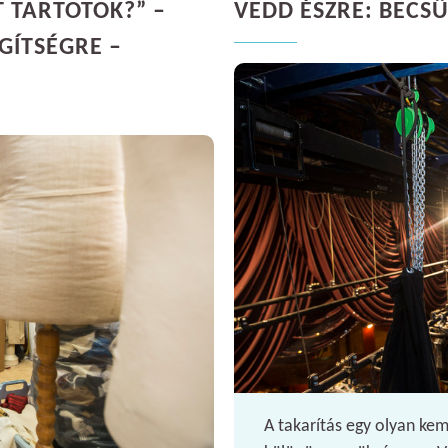
T TARTOTOK?” –
VEDD ÉSZRE: BECS
GÍTSÉGRE –
A takarítás egy olyan ke