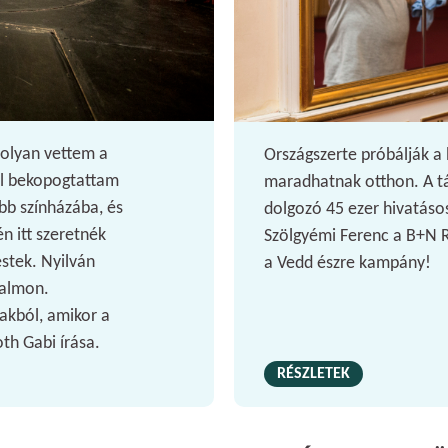
molyan vettem a
Országszerte próbálják a 
ül bekopogtattam
maradhatnak otthon. A tá
bb színházába, és
dolgozó 45 ezer hivatásos
n itt szeretnék
Szölgyémi Ferenc a B+N Re
stek. Nyilván
a Vedd észre kampány!
kalmon.
akból, amikor a
th Gabi írása.
RÉSZLETEK