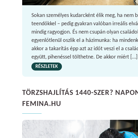
Sokan személyes kudarcként élik meg, ha nem bí
teendőkkel – pedig gyakran valóban irreális elvá
mindig ragyogjon. És nem csupán olyan család
egyenlőtlenül oszlik el a házimunka: ha mindenk
akkor a takarítás épp azt az időt veszi el a csal
együtt, pihenéssel tölthetne. De akkor miért […]
RÉSZLETEK
TÖRZSHAJLÍTÁS 1440-SZER? NAPONT
FEMINA.HU