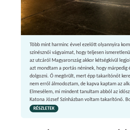
Több mint harminc évvel ezelőtt olyannyira ko
színésznői vágyaimat, hogy teljesen ismeretlen
az utcáról Magyarország akkor kétségkívül legjo
azt mondtam a portás néninek, hogy márpedig é
dolgozni. Ő megörült, mert épp takarítónőt kere
nem erről álmodoztam, de kapva kaptam az al
Elmesélem, mi mindent tanultam abból az idősz
Katona József Színházban voltam takarítónő. Bo
RÉSZLETEK