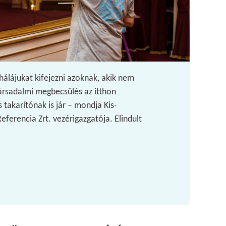
hálájukat kifejezni azoknak, akik nem
rsadalmi megbecsülés az itthon
 takarítónak is jár – mondja Kis-
ferencia Zrt. vezérigazgatója. Elindult