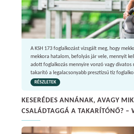
A KSH 173 foglalkozást vizsgált meg, hogy mekk
mekkora hatalom, befolyás jár vele, mennyit kel
adott foglalkozás mennyire vonzó vagy divatos 
takarító a legalacsonyabb presztízsű tíz foglalkoz
RÉSZLETEK
KESERÉDES ANNÁNAK, AVAGY MIK
CSALÁDTAGGÁ A TAKARÍTÓNŐ? –