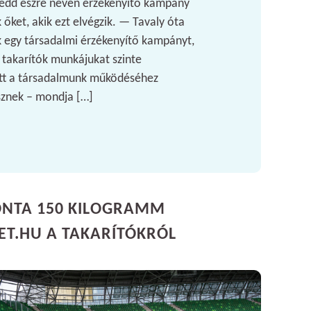
Vedd észre néven érzékenyítő kampány
k őket, akik ezt elvégzik. — Tavaly óta
k egy társadalmi érzékenyítő kampányt,
a takarítók munkájukat szinte
lott a társadalmunk működéséhez
sznek – mondja […]
ONTA 150 KILOGRAMM
VET.HU A TAKARÍTÓKRÓL