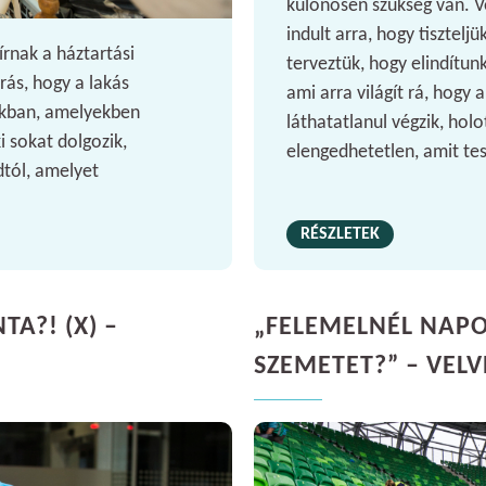
különösen szükség van. 
indult arra, hogy tiszteljü
rnak a háztartási
terveztük, hogy elindítun
rás, hogy a lakás
ami arra világít rá, hogy 
okban, amelyekben
láthatatlanul végzik, ho
i sokat dolgozik,
elengedhetetlen, amit te
ádtól, amelyet
RÉSZLETEK
A?! (X) –
„FELEMELNÉL NAP
SZEMETET?” – VEL