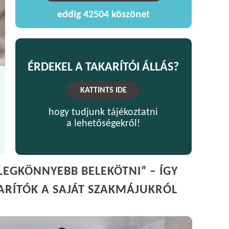
eddig
42504
köszönet
ÉRDEKEL A TAKARÍTÓI ÁLLÁS?
KATTINTS IDE
hogy tudjunk tájékoztatni
a lehetőségekről!
LEGKÖNNYEBB BELEKÖTNI” – ÍGY
ARÍTÓK A SAJÁT SZAKMÁJUKRÓL