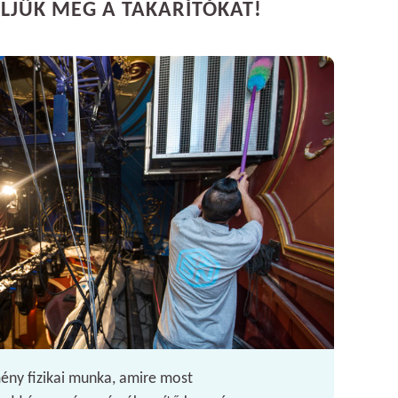
ÜLJÜK MEG A TAKARÍTÓKAT!
mény fizikai munka, amire most