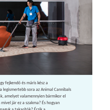
egy fejkendő és máris kész a
 a legismertebb sora az Animal Cannibals
k, amelyet valamennyien bármikor el
 mivel jár ez a szakma? És hogyan
aguk a takarítók? Érzik a